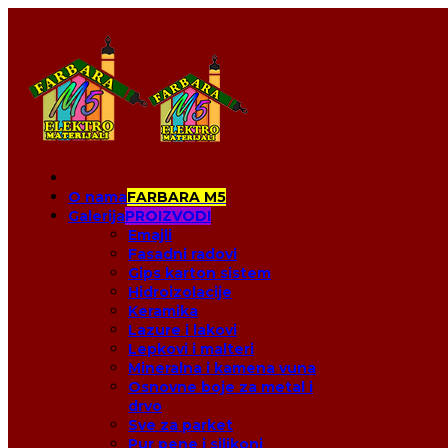
O nama
FARBARA M5
Galerija
PROIZVODI
Emajli
Fasadni radovi
Gips karton sistem
Hidroizolacije
Keramika
Lazure i lakovi
Lepkovi i malteri
Mineralna i kamena vuna
Osnovne boje za metal i
drvo
Sve za parket
Pur pene i silikoni