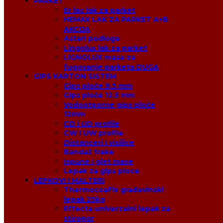
PARKET
Er lac lak za parket
HEMAX LAK ZA PARKET A+B
AKCIJA
Astari podloga
Lingolux lak za parket
LIGNOLUX masa za
fugovanje parketa DUGA
GIPS KARTON SISTEM
Gips ploče 9.5 mm
Gips ploče 12.5 mm
Vodootporne gips ploče
12mm
CD i UD profile
CW i UW profile
Distanceri I visilice
Bandaž trake
Ispune i glet mase
Lepak za gips ploce
LEPKOVI I MALTERI
ThermocoaFix građevinski
lepak 25kg
Effecta univerzalni lepak za
stiropor