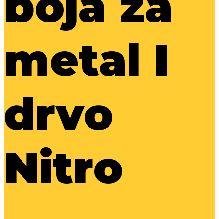
boja za
metal I
drvo
Nitro