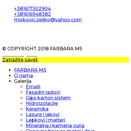
+381617302904
+381616948382
miskovic.zeljko@yahoo.com
PON -PET 7.30am - 18pm
© COPYRIGHT 2018 FARBARA M5
Izrada sajtova
Zatražite savet
Stamparija Beograd
FARBARA M5
O nama
Galerija
Emajli
Fasadni radovi
Gips karton sistem
Hidroizolacije
Keramika
Lazure i lakovi
Lepkovi i malteri
Mineralna i kamena vuna