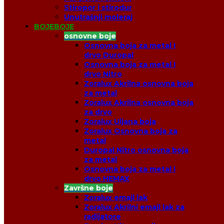
Stiropor i stirodur
Unutrašnji moleraj
BOJE
BOJE
osnovne boje
Osnovna boja za metal I
drvo Duropal
Osnovna boja za metal I
drvo Nitro
Zoralux Akrilna osnovna boja
za metal
Zoralux Akrilna osnovna boja
za drvo
Zoralux Uljana boja
Zoralux Osnovna boja za
metal
Duropal Nitro osnovna boja
za metal
Osnovna boja za metal I
drvo HEMAX
Završne boje
Zoralux emajl lak
Zoralux Akrilni emajl lak za
radijatore