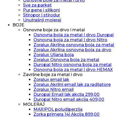
Osnovne boje za metal i drvo
Sve za parket
Pur pene i silikoni
Stiropor i stirodur
Unutrašnji moleraj
BOJE
Osnovne boje za drvo i metal
Osnovna boja za metal I drvo Duropal
Osnovna boja za metal I drvo Nitro
Zoralux Akrilna osnovna boja za metal
Zoralux Akrilna osnovna boja za drvo
Zoralux Uljana boja
Zoralux Osnovna boja za metal
Duropal Nitro osnovna boja za metal
Osnovna boja za metal I drvo HEMAX
Završne boje za metal i drvo
Zoralux emajl lak
Zoralux Akrilni emajl lak za radijatore
Zoralux Nitro emajl
Duropal Emajl lak akcija 299,00
Duropal Nitro emajl akcija 409,00
MOLERAJ
MAXIPOL poludiperzija
Zorka primera 14l Akcija 899,00