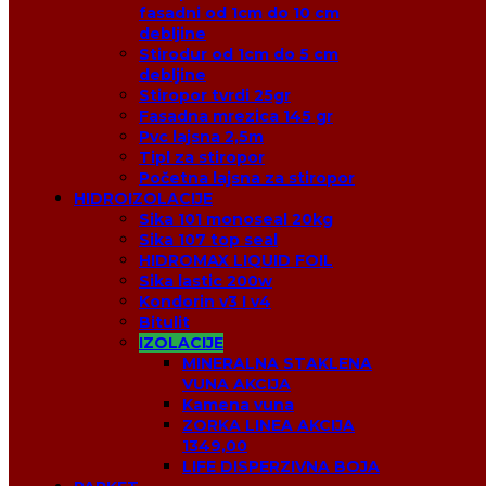
fasadni od 1cm do 10 cm
debljine
Stirodur od 1cm do 5 cm
debljine
Stiropor tvrdi 25gr
Fasadna mrezica 145 gr
Pvc lajsna 2,5m
Tipl za stiropor
Početna lajsna za stiropor
HIDROIZOLACIJE
Sika 101 monoseal 20kg
Sika 107 top seal
HIDROMAX LIQUID FOIL
Sika lastic 200w
Kondorin v3 I v4
Bitulit
IZOLACIJE
MINERALNA STAKLENA
VUNA AKCIJA
Kamena vuna
ZORKA LINEA AKCIJA
1349,00
LIFE DISPERZIVNA BOJA