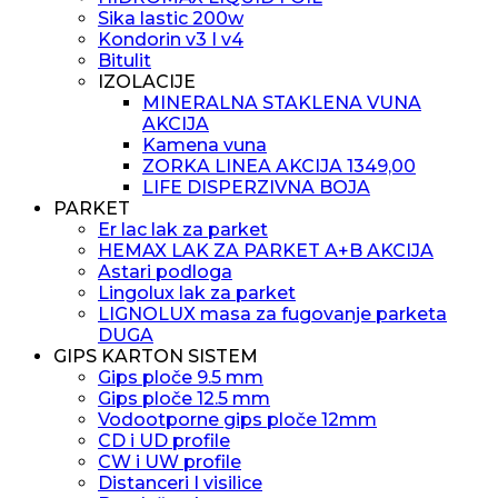
Sika lastic 200w
Kondorin v3 I v4
Bitulit
IZOLACIJE
MINERALNA STAKLENA VUNA
AKCIJA
Kamena vuna
ZORKA LINEA AKCIJA 1349,00
LIFE DISPERZIVNA BOJA
PARKET
Er lac lak za parket
HEMAX LAK ZA PARKET A+B AKCIJA
Astari podloga
Lingolux lak za parket
LIGNOLUX masa za fugovanje parketa
DUGA
GIPS KARTON SISTEM
Gips ploče 9.5 mm
Gips ploče 12.5 mm
Vodootporne gips ploče 12mm
CD i UD profile
CW i UW profile
Distanceri I visilice