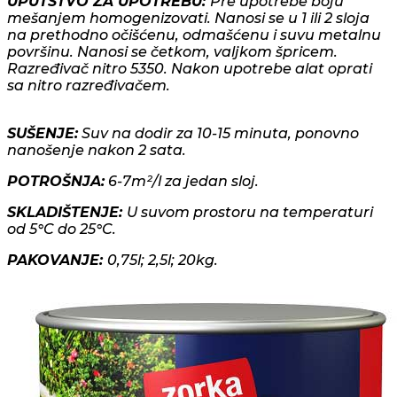
UPUTSTVO ZA UPOTREBU:
Pre upotrebe boju
mešanjem homogenizovati. Nanosi se u 1 ili 2 sloja
na prethodno očišćenu, odmašćenu i suvu metalnu
površinu. Nanosi se četkom, valjkom špricem.
Razređivač nitro 5350. Nakon upotrebe alat oprati
sa nitro razređivačem.
SUŠENJE:
Suv na dodir za 10-15 minuta, ponovno
nanošenje nakon 2 sata.
POTROŠNJA:
6-7m²/l za jedan sloj.
SKLADIŠTENJE:
U suvom prostoru na temperaturi
od 5°C do 25°C.
PAKOVANJE:
0,75l; 2,5l; 20kg.