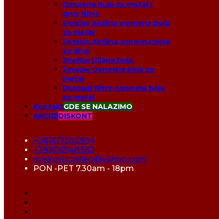
Osnovna boja za metal I
drvo Nitro
Zoralux Akrilna osnovna boja
za metal
Zoralux Akrilna osnovna boja
za drvo
Zoralux Uljana boja
Zoralux Osnovna boja za
metal
Duropal Nitro osnovna boja
za metal
Kontakt
GDE SE NALAZIMO
AKCIJE
DISKONT
+381617302904
+381616948382
miskovic.zeljko@yahoo.com
PON -PET 7.30am - 18pm