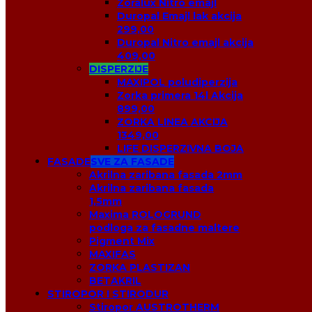
Zoralux Nitro emajl
Duropal Emajl lak akcija
299,00
Duropal Nitro emajl akcija
409,00
DISPERZIJE
MAXIPOL poludiperzija
Zorka primera 14l Akcija
899,00
ZORKA LINEA AKCIJA
1349,00
LIFE DISPERZIVNA BOJA
FASADE
SVE ZA FASADE
Akrilna zaribana fasada 2mm
Akrilna zaribana fasada
1,5mm
Maxima ROLOGRUND
podloga za fasadne maltere
Pigment Mix
MAXIFAS
ZORKA PLASTIZAN
BETAKRIL
STIROPOR I STIRODUR
Stiropor AUSTROTHERM