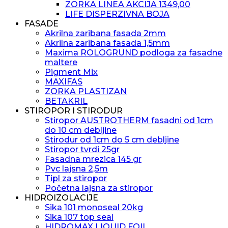
ZORKA LINEA AKCIJA 1349,00
LIFE DISPERZIVNA BOJA
FASADE
Akrilna zaribana fasada 2mm
Akrilna zaribana fasada 1,5mm
Maxima ROLOGRUND podloga za fasadne
maltere
Pigment Mix
MAXIFAS
ZORKA PLASTIZAN
BETAKRIL
STIROPOR I STIRODUR
Stiropor AUSTROTHERM fasadni od 1cm
do 10 cm debljine
Stirodur od 1cm do 5 cm debljine
Stiropor tvrdi 25gr
Fasadna mrezica 145 gr
Pvc lajsna 2,5m
Tipl za stiropor
Početna lajsna za stiropor
HIDROIZOLACIJE
Sika 101 monoseal 20kg
Sika 107 top seal
HIDROMAX LIQUID FOIL