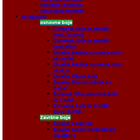
Stiropor i stirodur
Unutrašnji moleraj
BOJE
BOJE
osnovne boje
Osnovna boja za metal I
drvo Duropal
Osnovna boja za metal I
drvo Nitro
Zoralux Akrilna osnovna boja
za metal
Zoralux Akrilna osnovna boja
za drvo
Zoralux Uljana boja
Zoralux Osnovna boja za
metal
Duropal Nitro osnovna boja
za metal
Osnovna boja za metal I
drvo HEMAX
Završne boje
Zoralux emajl lak
Zoralux Akrilni emajl lak za
radijatore