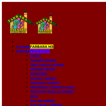
O nama
FARBARA M5
Galerija
PROIZVODI
Emajli
Fasadni radovi
Gips karton sistem
Hidroizolacije
Keramika
Lazure i lakovi
Lepkovi i malteri
Mineralna i kamena vuna
Osnovne boje za metal i
drvo
Sve za parket
Pur pene i silikoni