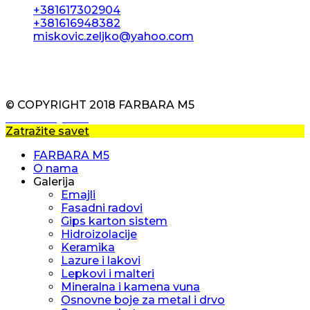
+381617302904
+381616948382
miskovic.zeljko@yahoo.com
PON -PET 7.30am - 18pm
© COPYRIGHT 2018 FARBARA M5
Izrada sajtova
Zatražite savet
Stamparija Beograd
FARBARA M5
O nama
Galerija
Emajli
Fasadni radovi
Gips karton sistem
Hidroizolacije
Keramika
Lazure i lakovi
Lepkovi i malteri
Mineralna i kamena vuna
Osnovne boje za metal i drvo