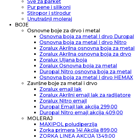
Sve za parket
Pur pene i silikoni
Stiropor i stirodur
Unutrašnji moleraj
BOJE
Osnovne boje za drvo i metal
Osnovna boja za metal I drvo Duropal
Osnovna boja za metal I drvo Nitro
Zoralux Akrilna osnovna boja za metal
Zoralux Akrilna osnovna boja za drvo
Zoralux Uljana boja
Zoralux Osnovna boja za metal
Duropal Nitro osnovna boja za metal
Osnovna boja za metal I drvo HEMAX
Završne boje za metal i drvo
Zoralux emajl lak
Zoralux Akrilni emajl lak za radijatore
Zoralux Nitro emajl
Duropal Emajl lak akcija 299,00
Duropal Nitro emajl akcija 409,00
MOLERAJ
MAXIPOL poludiperzija
Zorka primera 14l Akcija 899,00
ZORKA LINEA AKCIJA 1349,00