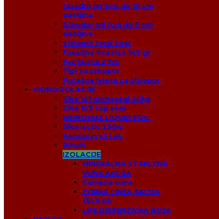
fasadni od 1cm do 10 cm
debljine
Stirodur od 1cm do 5 cm
debljine
Stiropor tvrdi 25gr
Fasadna mrezica 145 gr
Pvc lajsna 2,5m
Tipl za stiropor
Početna lajsna za stiropor
HIDROIZOLACIJE
Sika 101 monoseal 20kg
Sika 107 top seal
HIDROMAX LIQUID FOIL
Sika lastic 200w
Kondorin v3 I v4
Bitulit
IZOLACIJE
MINERALNA STAKLENA
VUNA AKCIJA
Kamena vuna
ZORKA LINEA AKCIJA
1349,00
LIFE DISPERZIVNA BOJA