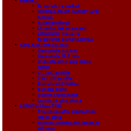
PARKET
Er lac lak za parket
HEMAX LAK ZA PARKET A+B
AKCIJA
Astari podloga
Lingolux lak za parket
LIGNOLUX masa za
fugovanje parketa DUGA
GIPS KARTON SISTEM
Gips ploče 9.5 mm
Gips ploče 12.5 mm
Vodootporne gips ploče
12mm
CD i UD profile
CW i UW profile
Distanceri I visilice
Bandaž trake
Ispune i glet mase
Lepak za gips ploce
LEPKOVI I MALTERI
ThermocoaFix građevinski
lepak 25kg
Effecta univerzalni lepak za
stiropor