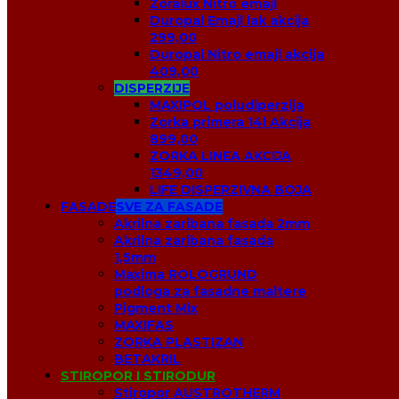
Zoralux Nitro emajl
Duropal Emajl lak akcija
299,00
Duropal Nitro emajl akcija
409,00
DISPERZIJE
MAXIPOL poludiperzija
Zorka primera 14l Akcija
899,00
ZORKA LINEA AKCIJA
1349,00
LIFE DISPERZIVNA BOJA
FASADE
SVE ZA FASADE
Akrilna zaribana fasada 2mm
Akrilna zaribana fasada
1,5mm
Maxima ROLOGRUND
podloga za fasadne maltere
Pigment Mix
MAXIFAS
ZORKA PLASTIZAN
BETAKRIL
STIROPOR I STIRODUR
Stiropor AUSTROTHERM