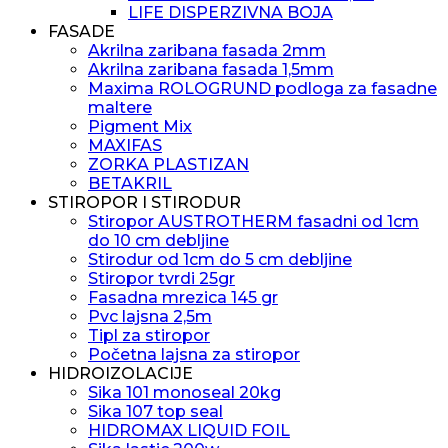
LIFE DISPERZIVNA BOJA
FASADE
Akrilna zaribana fasada 2mm
Akrilna zaribana fasada 1,5mm
Maxima ROLOGRUND podloga za fasadne
maltere
Pigment Mix
MAXIFAS
ZORKA PLASTIZAN
BETAKRIL
STIROPOR I STIRODUR
Stiropor AUSTROTHERM fasadni od 1cm
do 10 cm debljine
Stirodur od 1cm do 5 cm debljine
Stiropor tvrdi 25gr
Fasadna mrezica 145 gr
Pvc lajsna 2,5m
Tipl za stiropor
Početna lajsna za stiropor
HIDROIZOLACIJE
Sika 101 monoseal 20kg
Sika 107 top seal
HIDROMAX LIQUID FOIL