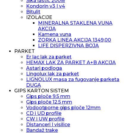
Sika lastic 200w
Kondorin v3 I v4
Bitulit
IZOLACIJE
MINERALNA STAKLENA VUNA
AKCIJA
Kamena vuna
ZORKA LINEA AKCIJA 1349,00
LIFE DISPERZIVNA BOJA
PARKET
Er lac lak za parket
HEMAX LAK ZA PARKET A+B AKCIJA
Astari podloga
Lingolux lak za parket
LIGNOLUX masa za fugovanje parketa
DUGA
GIPS KARTON SISTEM
Gips ploče 9.5 mm
Gips ploče 12.5 mm
Vodootporne gips ploče 12mm
CD i UD profile
CW i UW profile
Distanceri I visilice
Bandaž trake