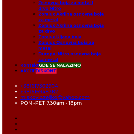
Osnovna boja za metal I
drvo Nitro
Zoralux Akrilna osnovna boja
za metal
Zoralux Akrilna osnovna boja
za drvo
Zoralux Uljana boja
Zoralux Osnovna boja za
metal
Duropal Nitro osnovna boja
za metal
Kontakt
GDE SE NALAZIMO
AKCIJE
DISKONT
+381617302904
+381616948382
miskovic.zeljko@yahoo.com
PON -PET 7.30am - 18pm